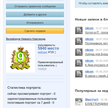
Чтобы оставлять ко
Отправить приватное сообщение
Добавить в друзья
Новые записи в бл
Игнорировать
nikom
21.07.202
Сделать подарок
Хотел в IT - поп
nikom
Велофорум Нижнего Новгорода
18.07.202
Полдневное лет
популярность:
5940 место
nikom
08.07.202
рейтинг
4710
?
Азбука для Бура
nikom
05.06.202
Привилегированный
К Дню русского 
пользователь
9
уровня
nikom
05.06.202
В связи с пмэф-
Статистика портрета:
Популярные за не
сейчас просматривают портрет - 0
зарегистрированные пользователи
Мил@н@
01.08
посетившие портрет за 7 дней - 0
ЕЛЛЕТТО!!!ДИК