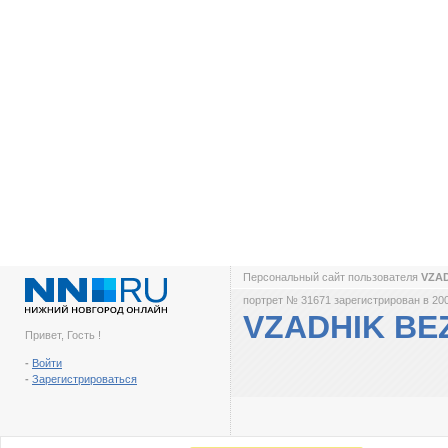
Персональный сайт пользователя
VZA
портрет № 31671 зарегистрирован в 200
VZADHIK BE
Привет, Гость !
-
Войти
-
Зарегистрироваться