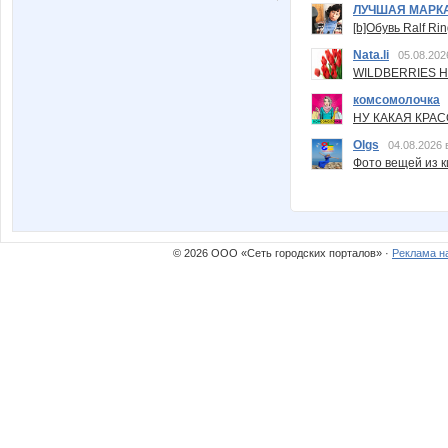
ЛУЧШАЯ МАРК
[b]Обувь Ralf Ri
Nata.li
05.08.202
WILDBERRIES Н
комсомолочка
НУ КАКАЯ КРАСОТ
Olgs
04.08.2026 
Фото вещей из ки
© 2026 ООО «Сеть городских порталов» ·
Реклама н