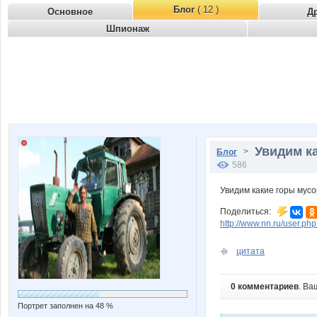
Блог
( 12 )
Основное
Д
Шпионаж
Увидим ка
>
Блог
586
Увидим какие горы мусор
Поделиться:
http://www.nn.ru/user.
цитата
0 комментариев
. Ва
Портрет заполнен на 48 %