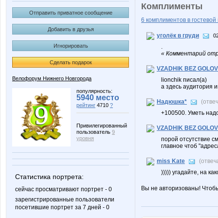
Комплименты
Отправить приватное сообщение
6 комплиментов в гостевой 
Добавить в друзья
уголёк в груди
0
Игнорировать
.
« Комментарий отре
Сделать подарок
VZADHIK BEZ GOLOV
Велофорум Нижнего Новгорода
lionchik писал(а)
а здесь аудитория 
популярность:
5940 место
Надюшка*
(отве
рейтинг
4710
?
+100500. Уметь над
Привилегированный
VZADHIK BEZ GOLOV
пользователь
9
уровня
порой отсутствие с
главное чтоб "адрес
miss Kate
(отвеч
))))) угадайте, на к
Статистика портрета:
Вы не авторизованы! Чтоб
сейчас просматривают портрет - 0
зарегистрированные пользователи
посетившие портрет за 7 дней - 0