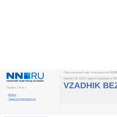
Персональный сайт пользователя
VZA
портрет № 31671 зарегистрирован в 200
VZADHIK BE
Привет, Гость !
-
Войти
-
Зарегистрироваться